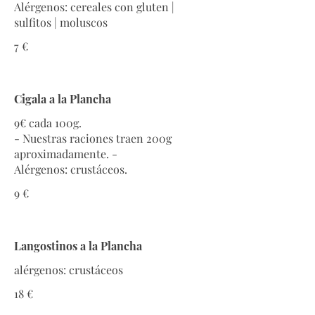
Alérgenos: cereales con gluten |
sulfitos | moluscos
7 €
Cigala a la Plancha
9€ cada 100g.
- Nuestras raciones traen 200g
aproximadamente. -
Alérgenos: crustáceos.
9 €
Langostinos a la Plancha
alérgenos: crustáceos
18 €