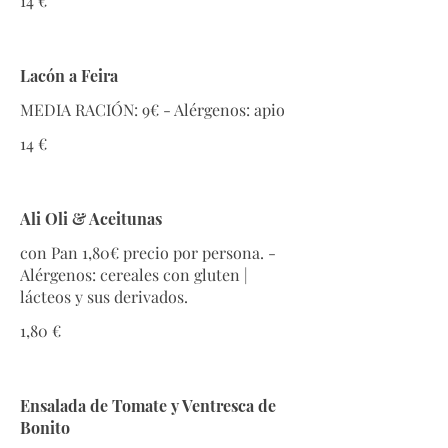
14 €
Lacón a Feira
14 €
Ali Oli & Aceitunas
con Pan 1,80€ precio por persona. -
Alérgenos: cereales con gluten |
lácteos y sus derivados.
1,80 €
Ensalada de Tomate y Ventresca de
Bonito