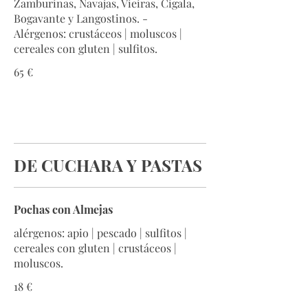
Zamburinas, Navajas, Vieiras, Cigala,
Bogavante y Langostinos. -
Alérgenos: crustáceos | moluscos |
cereales con gluten | sulfitos.
65 €
DE CUCHARA Y PASTAS
Pochas con Almejas
alérgenos: apio | pescado | sulfitos |
cereales con gluten | crustáceos |
moluscos.
18 €