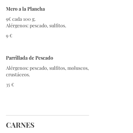
Mero a la Plancha
9€ cada 100 g.
Alérgenos: pescado, sulfitos.
9 €
Parrillada de Pescado
Alérgenos: pescado, sulfitos, moluscos,
crustáceos.
35 €
CARNES